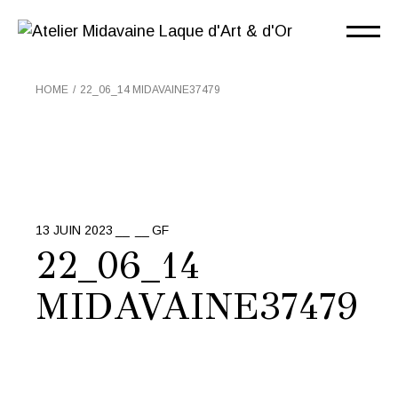
Skip
to
the
content
HOME
22_06_14 MIDAVAINE37479
13 JUIN 2023
GF
22_06_14
MIDAVAINE37479