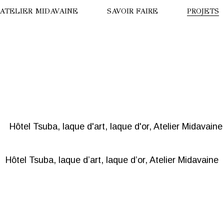
’ATELIER MIDAVAINE
SAVOIR FAIRE
PROJETS
ISION DE DRONE
LA PANT
ISITE VIRTUELLE
HÔTEL B
OTRE HISTOIRE
LE TIGRE
NNE MIDAVAINE
HÔTEL T
NUIT AU
Hôtel Tsuba, laque d’art, laque d’or, Atelier Midavaine
PARADE 
OURS BL