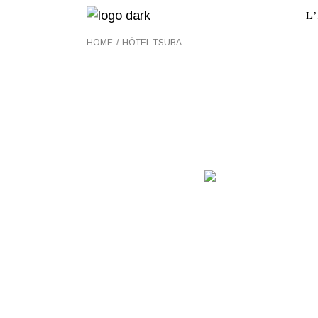
Skip
L
to
the
content
HOME
HÔTEL TSUBA
V
V
N
A