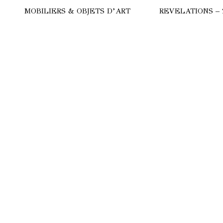
MOBILIERS & OBJETS D’ART
REVELATIONS – 
HERE
COMMODE
ULGARI
LAMPES
CALYPSO
SUBA
TRILOGIE
STRALE
TANCHOS
ANC