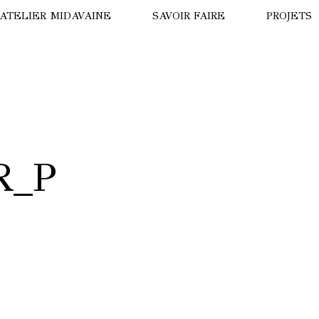
’ATELIER MIDAVAINE
SAVOIR FAIRE
PROJETS
ISION DE DRONE
LA PANT
ISITE VIRTUELLE
HÔTEL B
OTRE HISTOIRE
LE TIGRE
R_P
NNE MIDAVAINE
HÔTEL T
NUIT AU
PARADE 
OURS BL