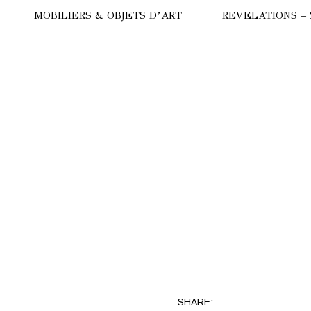
MOBILIERS & OBJETS D’ART
REVELATIONS – 
HERE
COMMODE
ULGARI
LAMPES
CALYPSO
SUBA
TRILOGIE
STRALE
TANCHOS
ANC
SHARE: