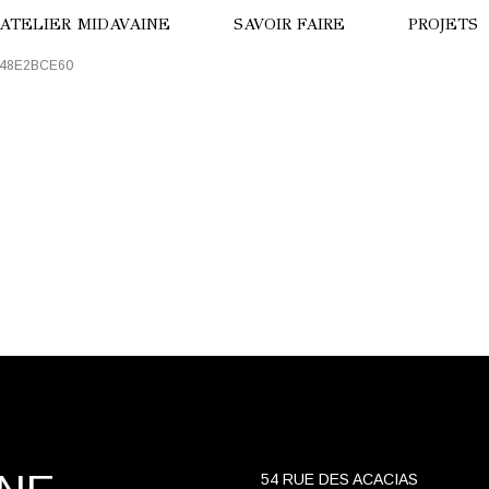
’ATELIER MIDAVAINE
SAVOIR FAIRE
PROJETS
C48E2BCE60
ISION DE DRONE
LA PANT
ISITE VIRTUELLE
HÔTEL B
OTRE HISTOIRE
LE TIGRE
NNE MIDAVAINE
HÔTEL T
NUIT AU
PARADE 
OURS BL
54 RUE DES ACACIAS