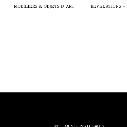
MOBILIERS & OBJETS D’ART
REVELATIONS – 
HERE
COMMODE
ULGARI
LAMPES
CALYPSO
SUBA
TRILOGIE
STRALE
TANCHOS
ANC
IN
MENTIONS LEGALES