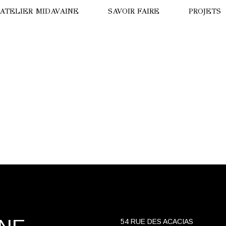
’ATELIER MIDAVAINE
SAVOIR FAIRE
PROJETS
ISION DE DRONE
LA PANT
ISITE VIRTUELLE
HÔTEL B
OTRE HISTOIRE
LE TIGRE
NNE MIDAVAINE
HÔTEL T
NUIT AU
PARADE 
OURS BL
54 RUE DES ACACIAS