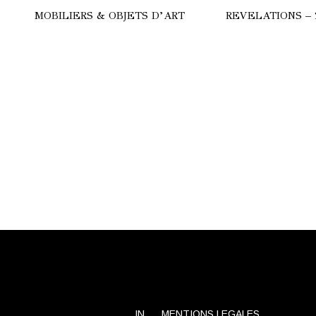
MOBILIERS & OBJETS D’ART
REVELATIONS – 
HERE
COMMODE
ULGARI
LAMPES
CALYPSO
SUBA
TRILOGIE
STRALE
TANCHOS
ANC
IN
MENTIONS LEGALES