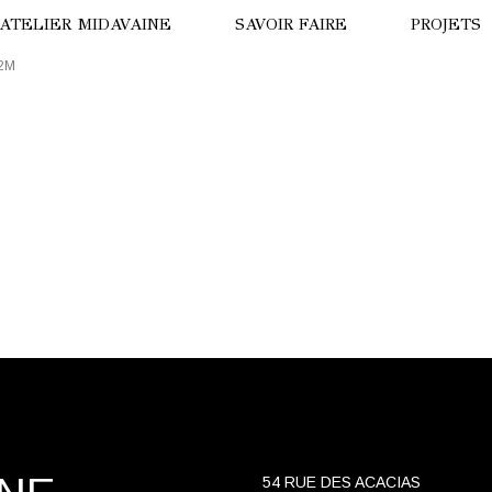
’ATELIER MIDAVAINE
SAVOIR FAIRE
PROJETS
2M
ISION DE DRONE
LA PANT
ISITE VIRTUELLE
HÔTEL B
OTRE HISTOIRE
LE TIGRE
NNE MIDAVAINE
HÔTEL T
NUIT AU
PARADE 
OURS BL
54 RUE DES ACACIAS