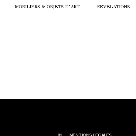
MOBILIERS & OBJETS D’ART
REVELATIONS – 
HERE
COMMODE
ULGARI
LAMPES
CALYPSO
SUBA
TRILOGIE
STRALE
TANCHOS
ANC
IN
MENTIONS LEGALES