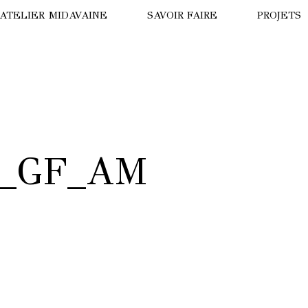
’ATELIER MIDAVAINE
SAVOIR FAIRE
PROJETS
ISION DE DRONE
LA PANT
ISITE VIRTUELLE
HÔTEL B
OTRE HISTOIRE
LE TIGRE
_GF_AM
NNE MIDAVAINE
HÔTEL T
NUIT AU
PARADE 
OURS BL