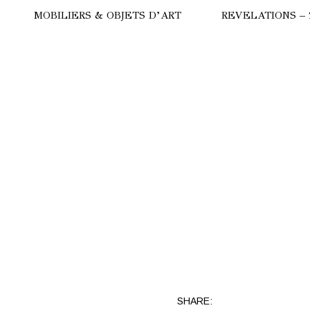
MOBILIERS & OBJETS D’ART
REVELATIONS – 
HERE
COMMODE
ULGARI
LAMPES
CALYPSO
SUBA
TRILOGIE
STRALE
TANCHOS
ANC
SHARE: