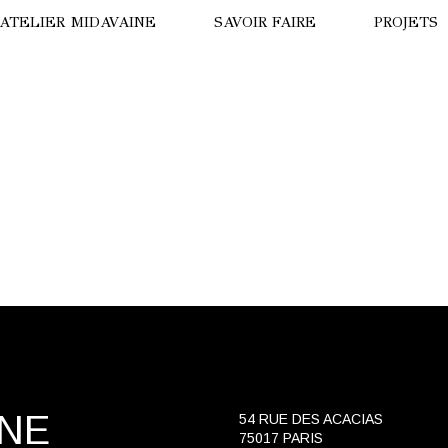
’ATELIER MIDAVAINE
SAVOIR FAIRE
PROJETS
ISION DE DRONE
LA PANT
ISITE VIRTUELLE
HÔTEL B
OTRE HISTOIRE
LE TIGRE
NNE MIDAVAINE
HÔTEL T
NUIT AU
PARADE 
OURS BL
INE
54 RUE DES ACACIAS
75017 PARIS