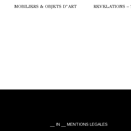
MOBILIERS & OBJETS D’ART
REVELATIONS – 
HERE
COMMODE
ULGARI
LAMPES
CALYPSO
SUBA
TRILOGIE
STRALE
TANCHOS
ANC
IN
MENTIONS LEGALES