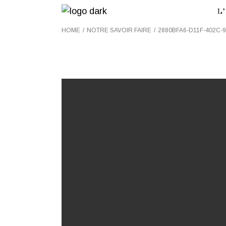
Skip
L
to
the
content
HOME
NOTRE SAVOIR FAIRE
2880BFA6-D11F-402C-
V
V
N
A