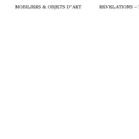
MOBILIERS & OBJETS D’ART
REVELATIONS – 
HERE
COMMODE
ULGARI
LAMPES
CALYPSO
SUBA
TRILOGIE
STRALE
TANCHOS
ANC