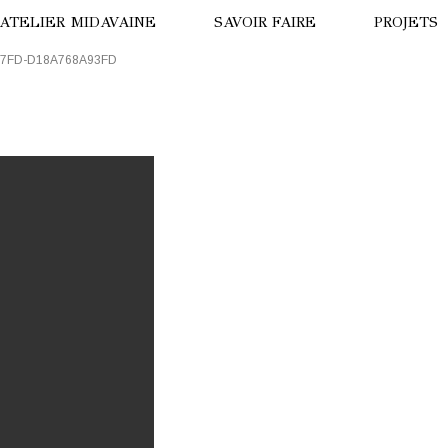
’ATELIER MIDAVAINE
SAVOIR FAIRE
PROJETS
97FD-D18A768A93FD
ISION DE DRONE
LA PANT
ISITE VIRTUELLE
HÔTEL B
OTRE HISTOIRE
LE TIGRE
NNE MIDAVAINE
HÔTEL T
NUIT AU
PARADE 
OURS BL