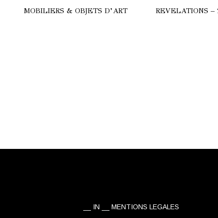
MOBILIERS & OBJETS D’ART
REVELATIONS – 
HERE
COMMODE
ULGARI
LAMPES
CALYPSO
SUBA
TRILOGIE
STRALE
TANCHOS
ANC
IN
MENTIONS LEGALES