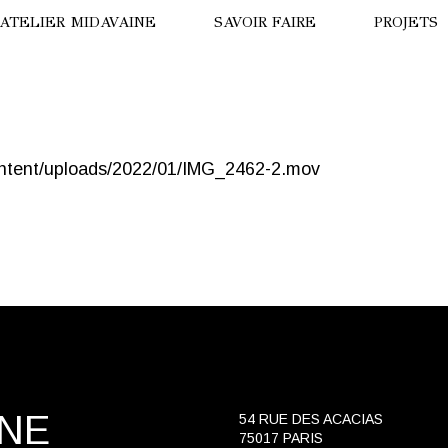
’ATELIER MIDAVAINE
SAVOIR FAIRE
PROJETS
ISION DE DRONE
LA PANT
ontent/uploads/2022/01/IMG_2462-2.mov
ISITE VIRTUELLE
HÔTEL B
OTRE HISTOIRE
LE TIGRE
NNE MIDAVAINE
HÔTEL T
NUIT AU
PARADE 
OURS BL
INE
54 RUE DES ACACIAS
75017 PARIS