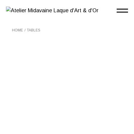
Skip
to
the
content
HOME
TABLES