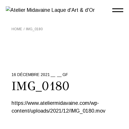
Skip
to
the
content
HOME
IMG_0180
16 DÉCEMBRE 2021
GF
IMG_0180
https://www.ateliermidavaine.com/wp-
content/uploads/2021/12/IMG_0180.mov