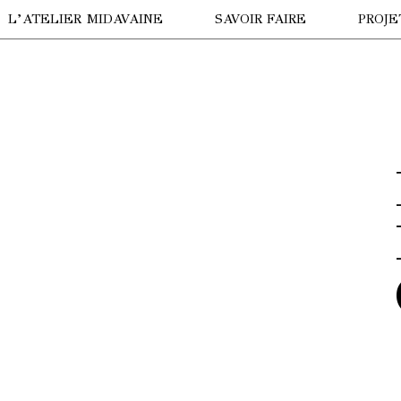
L’ATELIER MIDAVAINE
SAVOIR FAIRE
PROJE
VISION DE DRONE
LA P
VISITE VIRTUELLE
HÔTE
NOTRE HISTOIRE
LE TI
ANNE MIDAVAINE
HÔTE
NUIT
PARA
OURS