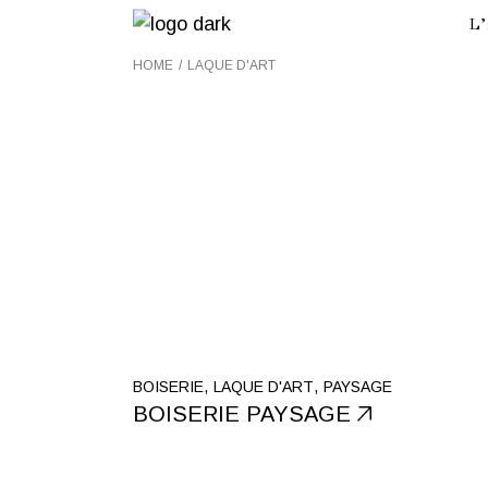
Skip
L
to
the
content
HOME
LAQUE D'ART
V
V
N
A
BOISERIE
LAQUE D'ART
PAYSAGE
BOISERIE PAYSAGE