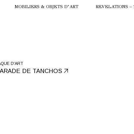
MOBILIERS & OBJETS D’ART
REVELATIONS – 
HERE
COMMODE
ULGARI
LAMPES
CALYPSO
AQUE D'ART
ARADE DE TANCHOS
SUBA
TRILOGIE
STRALE
TANCHOS
ANC