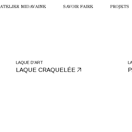
’ATELIER MIDAVAINE
SAVOIR FAIRE
PROJETS
ISION DE DRONE
LA PANT
ISITE VIRTUELLE
HÔTEL B
OTRE HISTOIRE
LE TIGRE
LAQUE D'ART
L
LAQUE CRAQUELÉE
P
NNE MIDAVAINE
HÔTEL T
NUIT AU
PARADE 
OURS BL